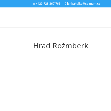
+420 728 267 769
lenkahulka@seznam.cz
Hrad Rožmberk